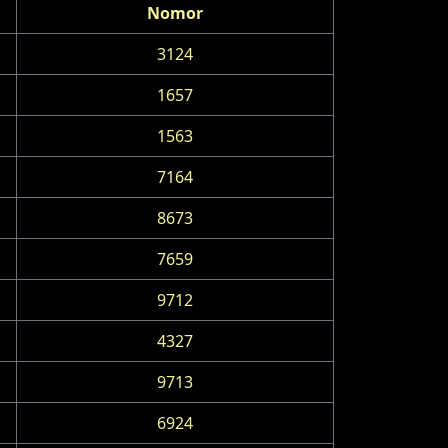
Nomor
3124
1657
1563
7164
8673
7659
9712
4327
9713
6924